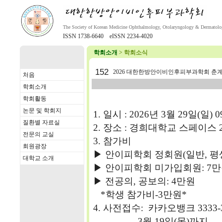
The Society of Korean Medicine Ophthalmology, Otolaryngology & Dermatol
ISSN 1738-6640 eISSN 2234-4020
학회소개
> 학회소식
152
2026 대한한방안이비인후피부과학회 춘
처음
학회소개
학회활동
논문 및 학회지
1. 일시 : 2026년 3월 29일(일) 09:
질환별 자료실
2. 장소 : 경희대학교 스페이스 
전문의 교실
3. 참가비
회원광장
▶ 안이피학회 정회원(일반, 평생
대학교 소개
▶ 안이피학회 미가입회원: 7
▶ 전공의, 공보의: 4만원
*학생 참가비-3만원*
4. 사전접수: 카카오뱅크 3333-3
3월 19일(목)까지.