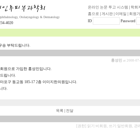
온라인 논문 투고 시스템
|
학회
홈으로
|
게시판
|
이메일
|
회원
Ophthalmology, Otolaryngology & Dermatology
ID
Password
34-4020
우송 부탁드립니다.
홍성민
at 2008-07
정회원으로 가입한 홍성민입니다.
탁드립니다.
마포구 동교동 185-17 2층 이미지한의원입니다.
니다.
목록
|
전달
[권한] 읽기:비회원, 쓰기:일반회원, 관