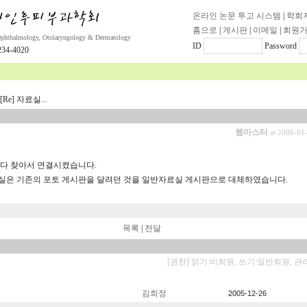
온라인 논문 투고 시스템
|
학회
홈으로
|
게시판
|
이메일
|
회원
Ophthalmology, Otolaryngology & Dermatology
ID
Password
34-4020
[Re] 자료실...
웹마스터
at 2006-01
 다 찾아서 연결시켰습니다.
실은 기존의 포토 게시판을 달려던 것을 일반자료실 게시판으로 대체하였습니다.
목록
|
전달
[권한] 읽기:비회원, 쓰기:일반회원, 관
김희정
2005-12-26